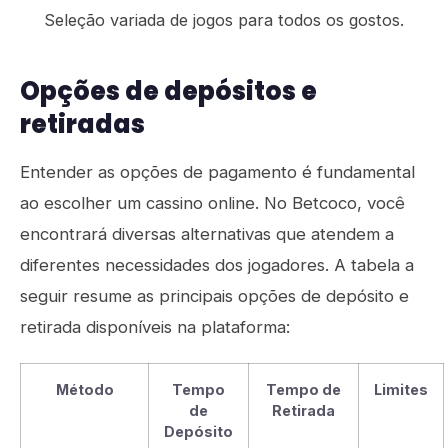
Seleção variada de jogos para todos os gostos.
Opções de depósitos e
retiradas
Entender as opções de pagamento é fundamental
ao escolher um cassino online. No Betcoco, você
encontrará diversas alternativas que atendem a
diferentes necessidades dos jogadores. A tabela a
seguir resume as principais opções de depósito e
retirada disponíveis na plataforma:
Método
Tempo
Tempo de
Limites
de
Retirada
Depósito