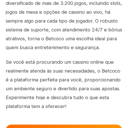
diversificado de mais de 3.200 jogos, incluindo slots,
jogos de mesa e opções de cassino ao vivo, há
sempre algo para cada tipo de jogador. O robusto
sistema de suporte, com atendimento 24/7 e bônus
atrativos, torna o Betcoco uma escolha ideal para
quem busca entretenimento e segurança.
Se você está procurando um cassino online que
realmente atenda às suas necessidades, o Betcoco
é a plataforma perfeita para você, proporcionando
um ambiente seguro e divertido para suas apostas.
Experimente hoje e descubra tudo o que esta
plataforma tem a oferecer!