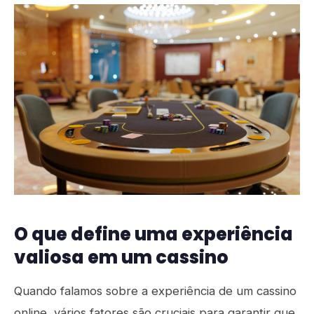
O que define uma experiência
valiosa em um cassino
Quando falamos sobre a experiência de um cassino
online, vários fatores são cruciais para garantir que