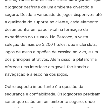
o jogador desfrute de um ambiente divertido e
seguro. Desde a variedade de jogos disponíveis até
a qualidade do suporte ao cliente, cada elemento
desempenha um papel vital na formação da
experiência do usuário. No Betcoco, a vasta
seleção de mais de 3.200 títulos, que inclui slots,
jogos de mesa e opções de cassino ao vivo, é um
dos principais atrativos. Além disso, a plataforma
oferece uma interface amigável, facilitando a
navegação e a escolha dos jogos.
Outro aspecto importante é a questão da
segurança e confiabilidade. Os jogadores precisam
sentir que estão em um ambiente seguro, onde