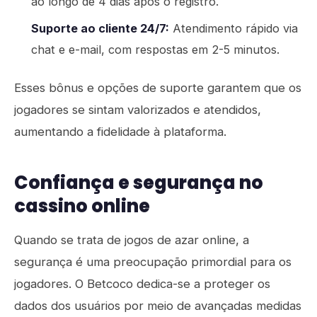
ao longo de 4 dias após o registro.
Suporte ao cliente 24/7:
Atendimento rápido via
chat e e-mail, com respostas em 2-5 minutos.
Esses bônus e opções de suporte garantem que os
jogadores se sintam valorizados e atendidos,
aumentando a fidelidade à plataforma.
Confiança e segurança no
cassino online
Quando se trata de jogos de azar online, a
segurança é uma preocupação primordial para os
jogadores. O Betcoco dedica-se a proteger os
dados dos usuários por meio de avançadas medidas