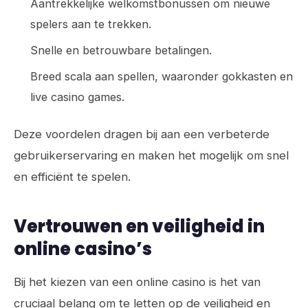
Aantrekkelijke welkomstbonussen om nieuwe
spelers aan te trekken.
Snelle en betrouwbare betalingen.
Breed scala aan spellen, waaronder gokkasten en
live casino games.
Deze voordelen dragen bij aan een verbeterde
gebruikerservaring en maken het mogelijk om snel
en efficiënt te spelen.
Vertrouwen en veiligheid in
online casino’s
Bij het kiezen van een online casino is het van
cruciaal belang om te letten op de veiligheid en