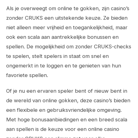
Als je overweegt om online te gokken, zijn casino’s
zonder CRUKS een uitstekende keuze. Ze bieden
niet alleen meer vrijheid en toegankelijkheid, maar
ook een scala aan aantrekkelijke bonussen en
spellen. De mogelijkheid om zonder CRUKS-checks
te spelen, stelt spelers in staat om snel en
ongemerkt in te loggen en te genieten van hun
favoriete spellen.
Of je nu een ervaren speler bent of nieuw bent in
de wereld van online gokken, deze casino’s bieden
een flexibele en gebruiksvriendelijke omgeving.
Met hoge bonusaanbiedingen en een breed scala
aan spellen is de keuze voor een online casino