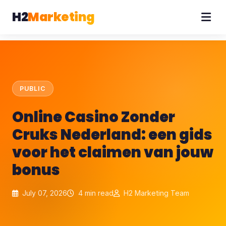
H2
Marketing
PUBLIC
Online Casino Zonder
Cruks Nederland: een gids
voor het claimen van jouw
bonus
July 07, 2026
4 min read
H2 Marketing Team