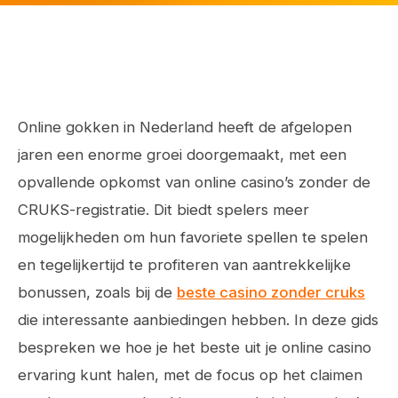
Online gokken in Nederland heeft de afgelopen
jaren een enorme groei doorgemaakt, met een
opvallende opkomst van online casino’s zonder de
CRUKS-registratie. Dit biedt spelers meer
mogelijkheden om hun favoriete spellen te spelen
en tegelijkertijd te profiteren van aantrekkelijke
bonussen, zoals bij de
beste casino zonder cruks
die interessante aanbiedingen hebben. In deze gids
bespreken we hoe je het beste uit je online casino
ervaring kunt halen, met de focus op het claimen