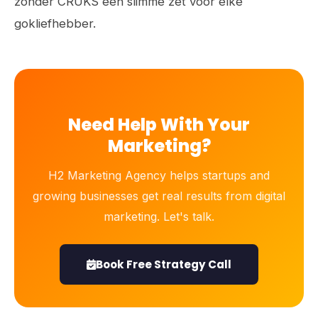
zonder CRUKS een slimme zet voor elke
gokliefhebber.
Need Help With Your
Marketing?
H2 Marketing Agency helps startups and
growing businesses get real results from digital
marketing. Let's talk.
Book Free Strategy Call