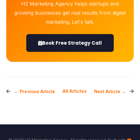
H2 Marketing Agency helps startups and
growing businesses get real results from digital
marketing. Let's talk.
Book Free Strategy Call
All Articles
← Previous Article
Next Article →