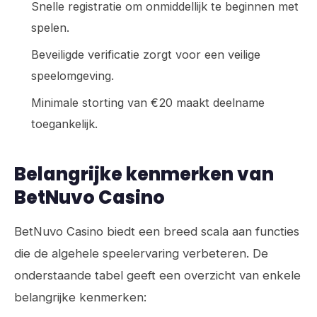
Snelle registratie om onmiddellijk te beginnen met
spelen.
Beveiligde verificatie zorgt voor een veilige
speelomgeving.
Minimale storting van €20 maakt deelname
toegankelijk.
Belangrijke kenmerken van
BetNuvo Casino
BetNuvo Casino biedt een breed scala aan functies
die de algehele speelervaring verbeteren. De
onderstaande tabel geeft een overzicht van enkele
belangrijke kenmerken: