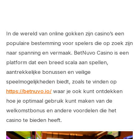
In de wereld van online gokken zijn casino’s een
populaire bestemming voor spelers die op zoek zijn
naar spanning en vermaak. BetNuvo Casino is een
platform dat een breed scala aan spellen,
aantrekkelijke bonussen en veilige
speelmogelijkheden biedt, zoals te vinden op
https://betnuvo.io/
waar je ook kunt ontdekken
hoe je optimaal gebruik kunt maken van de
welkomstbonus en andere voordelen die het
casino te bieden heeft.