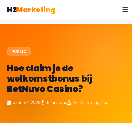
H2
Marketing
PUBLIC
Hoe claim je de
welkomstbonus bij
BetNuvo Casino?
June 27, 2026
5 min read
H2 Marketing Team