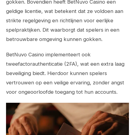
gokken. Bovendien heeft BetNuvo Casino een
geldige licentie, wat betekent dat ze voldoen aan
strikte regelgeving en richtlijnen voor eerlijke
spelpraktijken. Dit waarborgt dat spelers in een
betrouwbare omgeving kunnen gokken.
BetNuvo Casino implementeert ook
tweefactorauthenticatie (2FA), wat een extra laag
beveiliging biedt. Hierdoor kunnen spelers
vertrouwen op een veilige ervaring, zonder angst
voor ongeoorloofde toegang tot hun accounts.