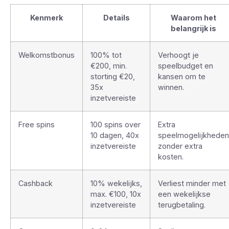
Kenmerk
Details
Waarom het
belangrijk is
Welkomstbonus
100% tot
Verhoogt je
€200, min.
speelbudget en
storting €20,
kansen om te
35x
winnen.
inzetvereiste
Free spins
100 spins over
Extra
10 dagen, 40x
speelmogelijkheden
inzetvereiste
zonder extra
kosten.
Cashback
10% wekelijks,
Verliest minder met
max. €100, 10x
een wekelijkse
inzetvereiste
terugbetaling.