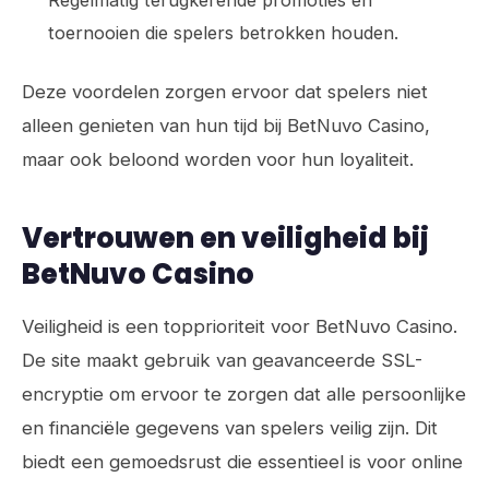
Regelmatig terugkerende promoties en
toernooien die spelers betrokken houden.
Deze voordelen zorgen ervoor dat spelers niet
alleen genieten van hun tijd bij BetNuvo Casino,
maar ook beloond worden voor hun loyaliteit.
Vertrouwen en veiligheid bij
BetNuvo Casino
Veiligheid is een topprioriteit voor BetNuvo Casino.
De site maakt gebruik van geavanceerde SSL-
encryptie om ervoor te zorgen dat alle persoonlijke
en financiële gegevens van spelers veilig zijn. Dit
biedt een gemoedsrust die essentieel is voor online