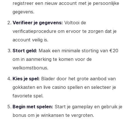
registreer een nieuw account met je persoonlijke
gegevens.
Verifieer je gegevens:
Voltooi de
verificatieprocedure om ervoor te zorgen dat je
account veilig is.
Stort geld:
Maak een minimale storting van €20
om in aanmerking te komen voor de
welkomstbonus.
Kies je spel:
Blader door het grote aanbod van
gokkasten en live casino spellen en selecteer je
favoriete spel.
Begin met spelen:
Start je gameplay en gebruik je
bonus om je winkansen te vergroten.