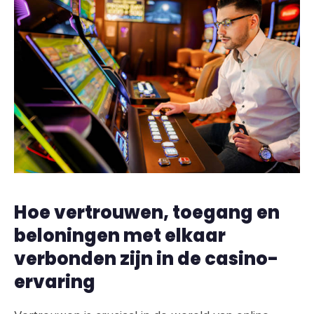
Hoe vertrouwen, toegang en
beloningen met elkaar
verbonden zijn in de casino-
ervaring