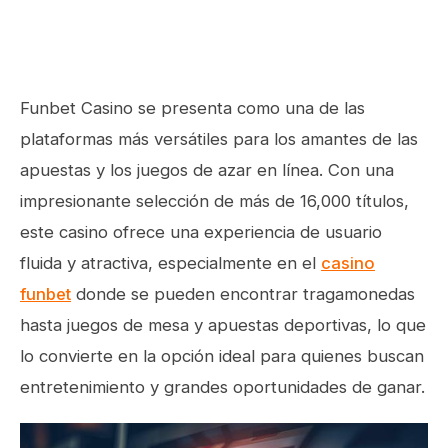
Funbet Casino se presenta como una de las
plataformas más versátiles para los amantes de las
apuestas y los juegos de azar en línea. Con una
impresionante selección de más de 16,000 títulos,
este casino ofrece una experiencia de usuario
fluida y atractiva, especialmente en el
casino
funbet
donde se pueden encontrar tragamonedas
hasta juegos de mesa y apuestas deportivas, lo que
lo convierte en la opción ideal para quienes buscan
entretenimiento y grandes oportunidades de ganar.