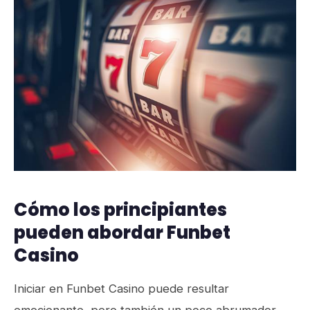
Cómo los principiantes
pueden abordar Funbet
Casino
Iniciar en Funbet Casino puede resultar