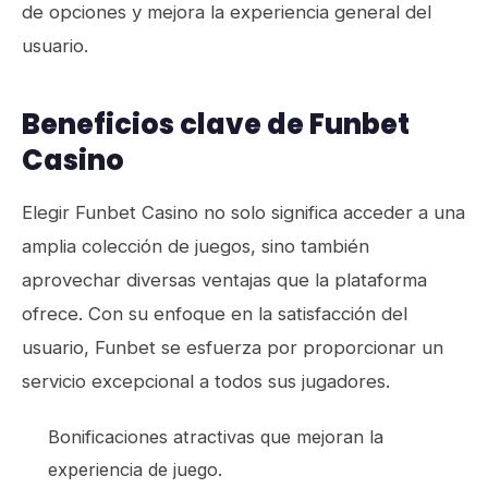
de opciones y mejora la experiencia general del
usuario.
Beneficios clave de Funbet
Casino
Elegir Funbet Casino no solo significa acceder a una
amplia colección de juegos, sino también
aprovechar diversas ventajas que la plataforma
ofrece. Con su enfoque en la satisfacción del
usuario, Funbet se esfuerza por proporcionar un
servicio excepcional a todos sus jugadores.
Bonificaciones atractivas que mejoran la
experiencia de juego.