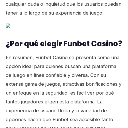
cualquier duda o inquietud que los usuarios puedan
tener a lo largo de su experiencia de juego.
¿Por qué elegir Funbet Casino?
En resumen, Funbet Casino se presenta como una
opción ideal para quienes buscan una plataforma
de juego en línea confiable y diversa. Con su
extensa gama de juegos, atractivas bonificaciones y
un enfoque en la seguridad, es fácil ver por qué
tantos jugadores eligen esta plataforma. La
experiencia de usuario fluida y la variedad de
opciones hacen que Funbet sea accesible tanto